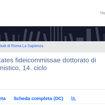
H
 Studi di Roma La Sapienza
rtates fideicommissae dottorato di
anistico, 14. ciclo
eta
Scheda completa (DC)