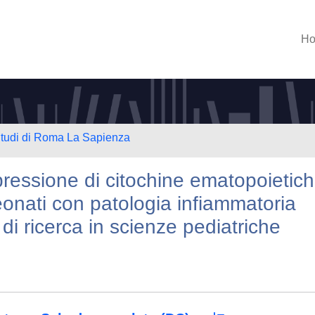
H
 Studi di Roma La Sapienza
pressione di citochine ematopoietic
eonati con patologia infiammatoria
di ricerca in scienze pediatriche