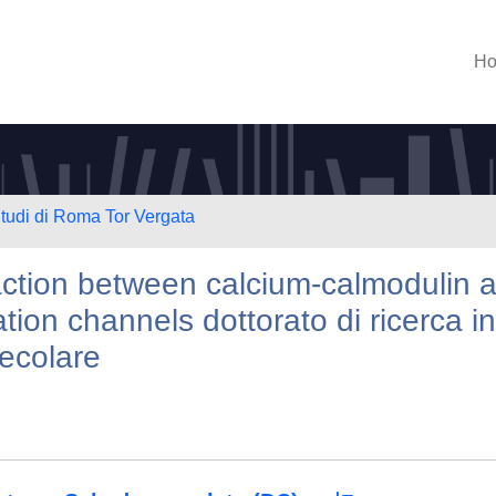
H
Studi di Roma Tor Vergata
action between calcium-calmodulin 
tion channels dottorato di ricerca in
lecolare