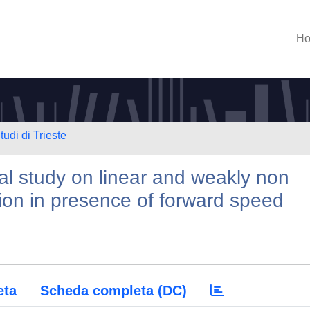
H
tudi di Trieste
l study on linear and weakly non
tion in presence of forward speed
eta
Scheda completa (DC)