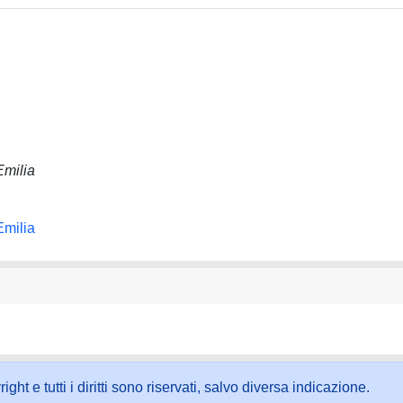
Emilia
Emilia
ht e tutti i diritti sono riservati, salvo diversa indicazione.