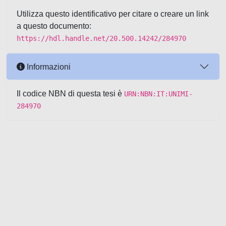
Utilizza questo identificativo per citare o creare un link
a questo documento:
https://hdl.handle.net/20.500.14242/284970
Informazioni
Il codice NBN di questa tesi è
URN:NBN:IT:UNIMI-
284970
Powered by UNITESI
-
about
UNITESI
-
Utilizzo dei cookie
-
Copyright © 2026
Area riservata