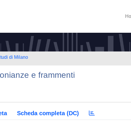
H
tudi di Milano
imonianze e frammenti
eta
Scheda completa (DC)