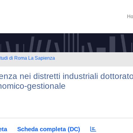
H
 Studi di Roma La Sapienza
za nei distretti industriali dottorato
onomico-gestionale
eta
Scheda completa (DC)