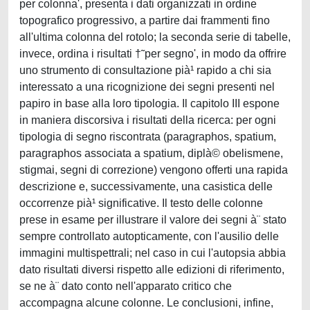
per colonna', presenta i dati organizzati in ordine
topografico progressivo, a partire dai frammenti fino
all'ultima colonna del rotolo; la seconda serie di tabelle,
invece, ordina i risultati †˜per segno', in modo da offrire
uno strumento di consultazione pià¹ rapido a chi sia
interessato a una ricognizione dei segni presenti nel
papiro in base alla loro tipologia. Il capitolo III espone
in maniera discorsiva i risultati della ricerca: per ogni
tipologia di segno riscontrata (paragraphos, spatium,
paragraphos associata a spatium, diplà© obelismene,
stigmai, segni di correzione) vengono offerti una rapida
descrizione e, successivamente, una casistica delle
occorrenze pià¹ significative. Il testo delle colonne
prese in esame per illustrare il valore dei segni à¨ stato
sempre controllato autopticamente, con l'ausilio delle
immagini multispettrali; nel caso in cui l'autopsia abbia
dato risultati diversi rispetto alle edizioni di riferimento,
se ne à¨ dato conto nell'apparato critico che
accompagna alcune colonne. Le conclusioni, infine,