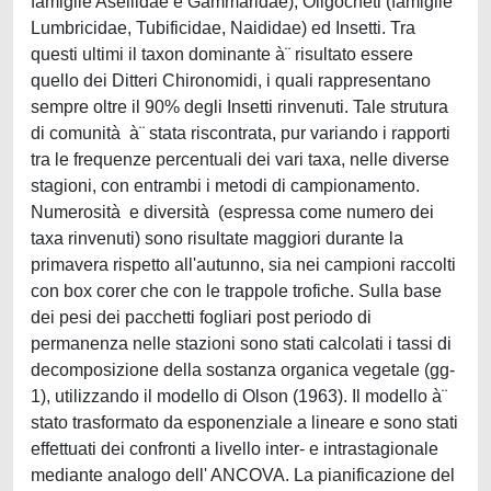
famiglie Asellidae e Gammaridae), Oligocheti (famiglie
Lumbricidae, Tubificidae, Naididae) ed Insetti. Tra
questi ultimi il taxon dominante à¨ risultato essere
quello dei Ditteri Chironomidi, i quali rappresentano
sempre oltre il 90% degli Insetti rinvenuti. Tale strutura
di comunità à¨ stata riscontrata, pur variando i rapporti
tra le frequenze percentuali dei vari taxa, nelle diverse
stagioni, con entrambi i metodi di campionamento.
Numerosità e diversità (espressa come numero dei
taxa rinvenuti) sono risultate maggiori durante la
primavera rispetto all'autunno, sia nei campioni raccolti
con box corer che con le trappole trofiche. Sulla base
dei pesi dei pacchetti fogliari post periodo di
permanenza nelle stazioni sono stati calcolati i tassi di
decomposizione della sostanza organica vegetale (gg-
1), utilizzando il modello di Olson (1963). Il modello à¨
stato trasformato da esponenziale a lineare e sono stati
effettuati dei confronti a livello inter- e intrastagionale
mediante analogo dell' ANCOVA. La pianificazione del