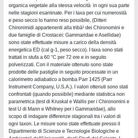
organica vegetale alla stessa velocità in ogni sua parte
nelle stagioni esaminate. Per i taxa per cui numerosità
e peso secco lo hanno reso possibile, (Ditteri
Chironimidi appartenenti alla tribà¹ dei Chironomini e
due famiglie di Crostacei: Gammaridae e Asellidae)
sono state effettuate misure a carico della densità
energetica ED (cal g-1, peso secco). I taxa sono stati
trattati in stufa a 60 °C per 72 ore e in seguito
polverizzati. Con il materiale ottenuto sono state
prodotte delle pastiglie in seguito processate in un
calorimetro adiabatico a bomba Parr 1425 (Parr
Instrument Company, U.S.A.). I valori ottenuti sono stati
confrontati (quando possibile) mediante statistica non
parametrica (test di Kruskal e Wallis per i Chironomini e
test U di Mann e Whitney per i Gammaridae), allo
scopo di indagare differenze stagionali tra i valori di
ogni taxon. Le misure sono state effettuate presso il
Dipartimento di Scienze e Tecnologie Biologiche e