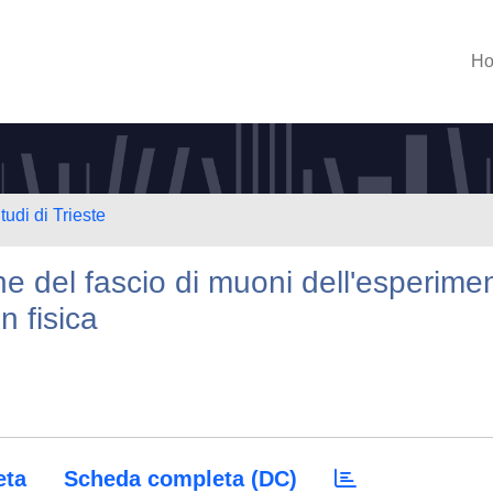
H
tudi di Trieste
ne del fascio di muoni dell'esperime
n fisica
eta
Scheda completa (DC)