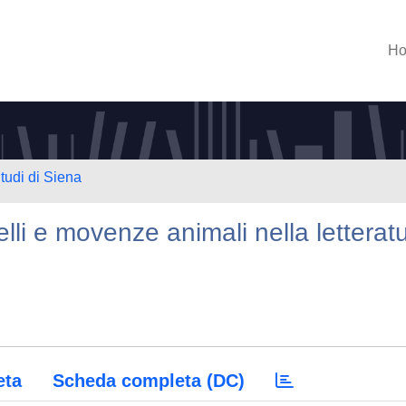
H
tudi di Siena
elli e movenze animali nella letterat
eta
Scheda completa (DC)