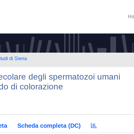
H
tudi di Siena
ecolare degli spermatozoi umani
o di colorazione
eta
Scheda completa (DC)