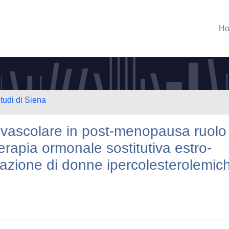
H
tudi di Siena
diovascolare in post-menopausa ruolo
erapia ormonale sostitutiva estro-
lazione di donne ipercolesterolemic