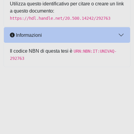
Utilizza questo identificativo per citare o creare un link
a questo documento:
https://hdl.handle.net/20.500.14242/292763
Informazioni
Il codice NBN di questa tesi è
URN:NBN:IT:UNIVAQ-
292763
Powered by UNITESI
-
about
UNITESI
-
Utilizzo dei cookie
-
Copyright © 2026
Area riservata