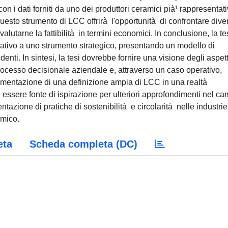
n i dati forniti da uno dei produttori ceramici pià¹ rappresentati
 Questo strumento di LCC offrirà l'opportunità di confrontare dive
 valutarne la fattibilità in termini economici. In conclusione, la te
rativo a uno strumento strategico, presentando un modello di
nti. In sintesi, la tesi dovrebbe fornire una visione degli aspett
rocesso decisionale aziendale e, attraverso un caso operativo,
ementazione di una definizione ampia di LCC in una realtà
e essere fonte di ispirazione per ulteriori approfondimenti nel c
tazione di pratiche di sostenibilità e circolarità nelle industrie
amico.
eta
Scheda completa (DC)