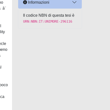
Informazioni
no
à à¨
Il codice NBN di questa tesi è
URN:NBN:IT:UNIMORE-296116
l
lity
ycle
lmeno
a
l
 poco
ica