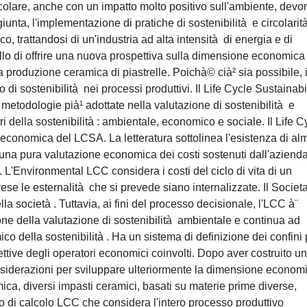
rcolare, anche con un impatto molto positivo sull'ambiente, devo
iunta, l'implementazione di pratiche di sostenibilità e circolarit
co, trattandosi di un'industria ad alta intensità di energia e di
llo di offrire una nuova prospettiva sulla dimensione economica
lla produzione ceramica di piastrelle. Poichà© cià² sia possibile, i
lo di sostenibilità nei processi produttivi. Il Life Cycle Sustainabi
todologie pià¹ adottate nella valutazione di sostenibilità e
i della sostenibilità : ambientale, economico e sociale. Il Life C
 economica del LCSA. La letteratura sottolinea l'esistenza di a
 una pura valutazione economica dei costi sostenuti dall'aziend
to. L'Environmental LCC considera i costi del ciclo di vita di un
rese le esternalità che si prevede siano internalizzate. Il Societa
lla società . Tuttavia, ai fini del processo decisionale, l'LCC à¨
e della valutazione di sostenibilità ambientale e continua ad
ico della sostenibilità . Ha un sistema di definizione dei confini
ttive degli operatori economici coinvolti. Dopo aver costruito un
nsiderazioni per sviluppare ulteriormente la dimensione econom
ramica, diversi impasti ceramici, basati su materie prime diverse,
to di calcolo LCC che considera l'intero processo produttivo