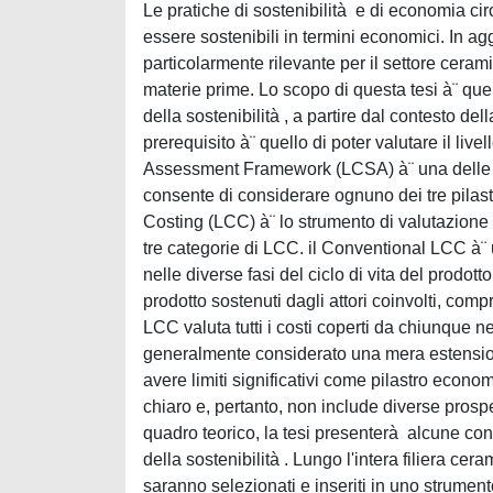
Le pratiche di sostenibilità e di economia ci
essere sostenibili in termini economici. In agg
particolarmente rilevante per il settore cerami
materie prime. Lo scopo di questa tesi à¨ que
della sostenibilità , a partire dal contesto de
prerequisito à¨ quello di poter valutare il livel
Assessment Framework (LCSA) à¨ una delle me
consente di considerare ognuno dei tre pilastr
Costing (LCC) à¨ lo strumento di valutazione
tre categorie di LCC. il Conventional LCC à¨
nelle diverse fasi del ciclo di vita del prodot
prodotto sostenuti dagli attori coinvolti, comp
LCC valuta tutti i costi coperti da chiunque ne
generalmente considerato una mera estension
avere limiti significativi come pilastro econom
chiaro e, pertanto, non include diverse prospe
quadro teorico, la tesi presenterà alcune co
della sostenibilità . Lungo l'intera filiera ce
saranno selezionati e inseriti in uno strumen