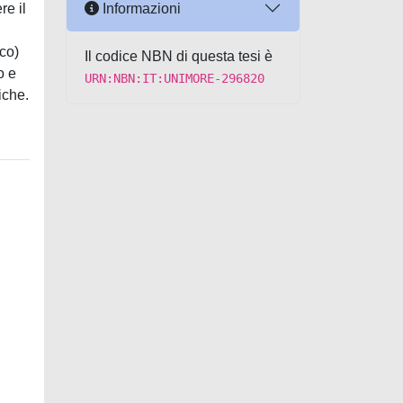
Informazioni
re il
co)
Il codice NBN di questa tesi è
o e
URN:NBN:IT:UNIMORE-296820
iche.