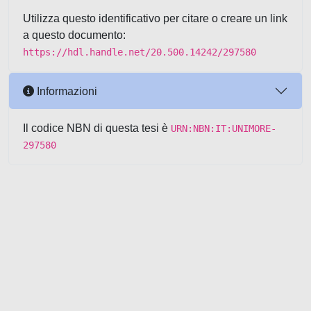
Utilizza questo identificativo per citare o creare un link
a questo documento:
https://hdl.handle.net/20.500.14242/297580
Informazioni
Il codice NBN di questa tesi è
URN:NBN:IT:UNIMORE-
297580
Powered by UNITESI
-
about
UNITESI
-
Utilizzo dei cookie
-
Copyright © 2026
Area riservata