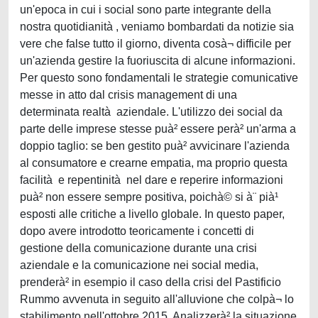
un'epoca in cui i social sono parte integrante della
nostra quotidianità , veniamo bombardati da notizie sia
vere che false tutto il giorno, diventa cosà¬ difficile per
un'azienda gestire la fuoriuscita di alcune informazioni.
Per questo sono fondamentali le strategie comunicative
messe in atto dal crisis management di una
determinata realtà aziendale. L'utilizzo dei social da
parte delle imprese stesse puà² essere perà² un'arma a
doppio taglio: se ben gestito puà² avvicinare l'azienda
al consumatore e crearne empatia, ma proprio questa
facilità e repentinità nel dare e reperire informazioni
puà² non essere sempre positiva, poichà© si à¨ pià¹
esposti alle critiche a livello globale. In questo paper,
dopo avere introdotto teoricamente i concetti di
gestione della comunicazione durante una crisi
aziendale e la comunicazione nei social media,
prenderà² in esempio il caso della crisi del Pastificio
Rummo avvenuta in seguito all'alluvione che colpà¬ lo
stabilimento nell'ottobre 2015. Analizzerà² la situazione