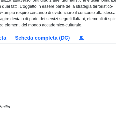
lizza attraverso fonti giudiziarie, giornalistiche e testimonianze
uei fatti. L'oggetto in essere parte della strategia terroristico-
pià¹ ampio respiro cercando di evidenziare il concorso alla stessa
agire deviato di parte dei servizi segreti Italiani, elementi di spi
ed elementi del mondo accademico-culturale.
eta
Scheda completa (DC)
Emilia