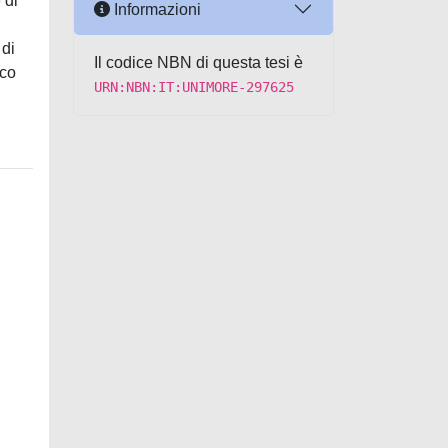
 di
Informazioni
 di
Il codice NBN di questa tesi è
cco
URN:NBN:IT:UNIMORE-297625