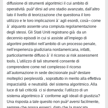
diffusione di strumenti algoritmici il cui ambito di
operatività puà² dirsi ad uno stadio avanzato, dall'altro
lato il livello di teorizzazione che questiona il loro
utilizzo e le loro implicazioni à¨ agli esordi, cosà¬ come
à¨ alquanto assente una compiuta regolamentazione
degli stessi. Gli Stati Uniti registrano già da un
decennio episodi in cui si assiste all'impiego di
algoritmi predittivi nell'ambito di un processo penale,
nell'esperienza giudiziaria nordamericana, infatti,
particolarmente diffuso à¨ il ricorso ai risk assessment
tools. L'utilizzo di tali strumenti consente di
comprendere come nel complesso il ricorso
all'automazione in sede decisionale puà² destare
molteplici perplessità , soprattutto in merito alla effettiva
imparzialità e neutralità del sistema algoritmico. Alla
luce di tali criticità ci si domanda: l'utilizzo di un
sistema algoritmico à¨ conforme agli ideali di giustizia?
Una risposta a tale quesito non puà² aversi facilmente,
sempre che possa esserci, dato che la mancata