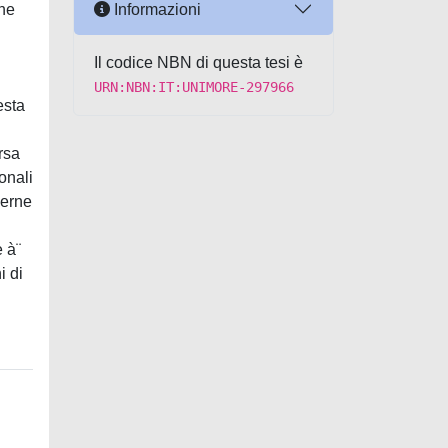
Informazioni
che
Il codice NBN di questa tesi è
URN:NBN:IT:UNIMORE-297966
esta
rsa
onali
ierne
e à¨
i di