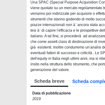
Una SPAC (Special Purpose Acquisition Compa
viene quotato su un mercato regolamentato tra
verranno poi indirizzate per acquisire o eff
strumenti che stanno godendo di molto success
piazze internazionali non à¨ ancora stata ac
tesi à¨ di capire l'efficacia e le prospettive 
italiano. A tal fine, si procederà ad analizza
che come assett class di destinazione di inve
già esistenti. Inoltre condurremo un'analisi 
eventuali fattori di successo e criticità . Le
dell'equity in Italia negli ultimi anni, ma si r
insito nella struttura dello strumento, che po
generazione del valore.
Scheda breve
Scheda compl
Data di pubblicazione
2019