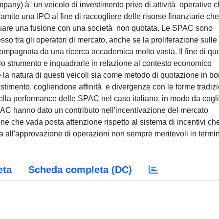
ny) à¨ un veicolo di investimento privo di attività operative 
mite una IPO al fine di raccogliere delle risorse finanziarie che
ettuare una fusione con una società non quotata. Le SPAC sono
o tra gli operatori di mercato, anche se la proliferazione sulle
compagnata da una ricerca accademica molto vasta. Il fine di qu
dello strumento e inquadrarle in relazione al contesto economico
re la natura di questi veicoli sia come metodo di quotazione in bo
stimento, cogliendone affinità e divergenze con le forme tradizi
della performance delle SPAC nel caso italiano, in modo da cogl
 SPAC hanno dato un contributo nell'incentivazione del mercato
itiene che vada posta attenzione rispetto al sistema di incentivi ch
rta all'approvazione di operazioni non sempre meritevoli in termin
eta
Scheda completa (DC)