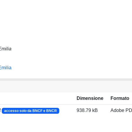
Emilia
Emilia
Dimensione
Formato
f
938.79 kB
Adobe P
accesso solo da BNCF e BNCR