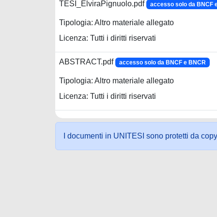
TESI_ElviraPignuolo.pdf
accesso solo da BNCF
Tipologia: Altro materiale allegato
Licenza: Tutti i diritti riservati
ABSTRACT.pdf
accesso solo da BNCF e BNCR
Tipologia: Altro materiale allegato
Licenza: Tutti i diritti riservati
I documenti in UNITESI sono protetti da copyrig
Powered by UNITESI
-
about UNITESI
-
Utilizzo dei c