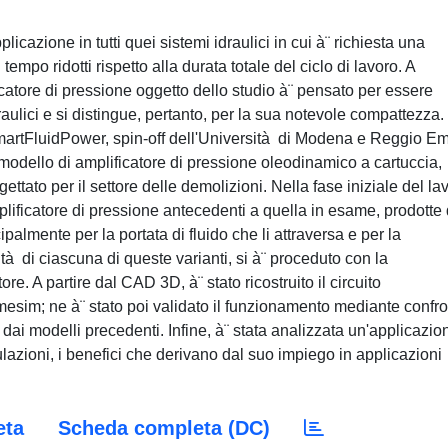
licazione in tutti quei sistemi idraulici in cui à¨ richiesta una
tempo ridotti rispetto alla durata totale del ciclo di lavoro. A
ificatore di pressione oggetto dello studio à¨ pensato per essere
idraulici e si distingue, pertanto, per la sua notevole compattezza. 
SmartFluidPower, spin-off dell'Università di Modena e Reggio Emi
 modello di amplificatore di pressione oleodinamico a cartuccia,
to per il settore delle demolizioni. Nella fase iniziale del la
mplificatore di pressione antecedenti a quella in esame, prodotte 
ipalmente per la portata di fluido che li attraversa e per la
ità di ciascuna di queste varianti, si à¨ proceduto con la
e. A partire dal CAD 3D, à¨ stato ricostruito il circuito
mesim; ne à¨ stato poi validato il funzionamento mediante confro
ti dai modelli precedenti. Infine, à¨ stata analizzata un'applicazio
mulazioni, i benefici che derivano dal suo impiego in applicazioni
eta
Scheda completa (DC)