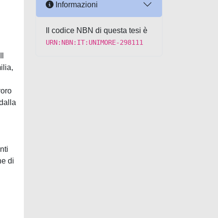
Informazioni
Il codice NBN di questa tesi è
URN:NBN:IT:UNIMORE-298111
Il
lia,
voro
dalla
nti
ne di