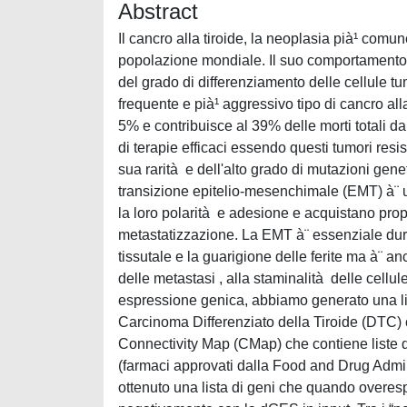
Abstract
Il cancro alla tiroide, la neoplasia pià¹ com
popolazione mondiale. Il suo comportamento
del grado di differenziamento delle cellule t
frequente e pià¹ aggressivo tipo di cancro all
5% e contribuisce al 39% delle morti totali da
di terapie efficaci essendo questi tumori resist
sua rarità e dell'alto grado di mutazioni gene
transizione epitelio-mesenchimale (EMT) à¨ un
la loro polarità e adesione e acquistano pr
metastatizzazione. La EMT à¨ essenziale dur
tissutale e la guarigione delle ferite ma à¨ 
delle metastasi , alla staminalità delle cellul
espressione genica, abbiamo generato una li
Carcinoma Differenziato della Tiroide (DTC) 
Connectivity Map (CMap) che contiene liste di 
(farmaci approvati dalla Food and Drug Admi
ottenuto una lista di geni che quando overe