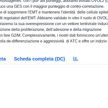
erturbagenes” con i pià¹ alti punteggi, abbiamo trovato OVOL2 
nduce una GES con il maggior punteggio di contro-correlazione.
di sopprimere l'EMT e mantenere l'identità delle cellule epitel
ti regolatori dell'EMT. Abbiamo validato in vitro il ruolo di OVOL
traverso la sua overespressione con un vettore lentivirale induci
ione della proliferazione, dell'adesione e della migrazione
e in fare G2/M. Complessivamente, i nostri dati forniscono un'ulter
la de-differenziazione e aggressività di ATC e offre un indizio 
eta
Scheda completa (DC)