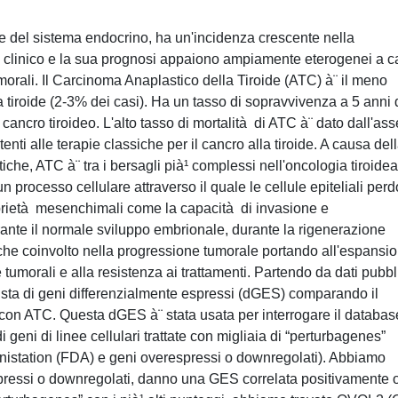
une del sistema endocrino, ha un'incidenza crescente nella
 clinico e la sua prognosi appaiono ampiamente eterogenei a 
umorali. Il Carcinoma Anaplastico della Tiroide (ATC) à¨ il meno
a tiroide (2-3% dei casi). Ha un tasso di sopravvivenza a 5 anni 
 cancro tiroideo. L'alto tasso di mortalità di ATC à¨ dato dall'as
enti alle terapie classiche per il cancro alla tiroide. A causa del
tiche, ATC à¨ tra i bersagli pià¹ complessi nell'oncologia tiroidea
 processo cellulare attraverso il quale le cellule epiteliali per
oprietà mesenchimali come la capacità di invasione e
ante il normale sviluppo embrionale, durante la rigenerazione
anche coinvolto nella progressione tumorale portando all'espansi
e tumorali e alla resistenza ai trattamenti. Partendo da dati pubbli
sta di geni differenzialmente espressi (dGES) comparando il
con ATC. Questa dGES à¨ stata usata per interrogare il databas
geni di linee cellulari trattate con migliaia di “perturbagenes”
nistation (FDA) e geni overespressi o downregolati). Abbiamo
spressi o downregolati, danno una GES correlata positivamente 