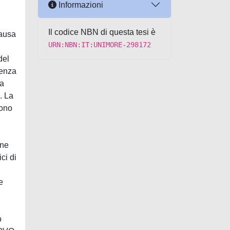
Informazioni
Il codice NBN di questa tesi è
causa
URN:NBN:IT:UNIMORE-298172
del
senza
la
. La
dono
one
ci di
e
o