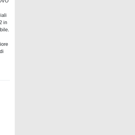
(OVO
iali
2 in
bile.
iore
di