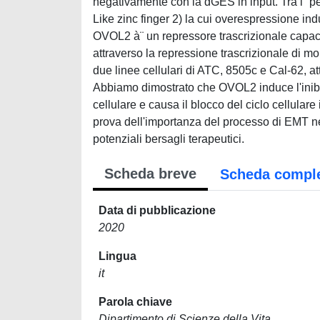
negativamente con la dGES in input. Tra i “p
Like zinc finger 2) la cui overespressione i
OVOL2 à¨ un repressore trascrizionale capace 
attraverso la repressione trascrizionale di mol
due linee cellulari di ATC, 8505c e Cal-62, at
Abbiamo dimostrato che OVOL2 induce l'inibiz
cellulare e causa il blocco del ciclo cellular
prova dell'importanza del processo di EMT nel
potenziali bersagli terapeutici.
Scheda breve
Scheda compl
Data di pubblicazione
2020
Lingua
it
Parola chiave
Dipartimento di Scienze della Vita