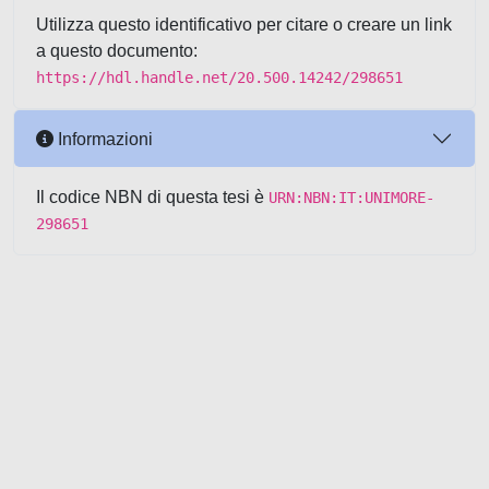
Utilizza questo identificativo per citare o creare un link
a questo documento:
https://hdl.handle.net/20.500.14242/298651
Informazioni
Il codice NBN di questa tesi è
URN:NBN:IT:UNIMORE-
298651
Powered by UNITESI
-
about
UNITESI
-
Utilizzo dei cookie
-
Copyright © 2026
Area riservata