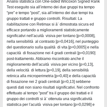
Analisi statistica con One-sided Wilcoxon Signed Rank
Test eseguito sia all'interno dei due gruppi tra tempo
“pre” e tempo “post”, sia all'interno dei due tempi tra
gruppo trattati e gruppo controlli. Risultati: La
riabilitazione con Retimax si à¨ dimostrata sicura ed
efficace portando a miglioramenti statisticamente
significativi nell'acuità visiva per lontano [p=0,0008],
nella sensibilità al contrasto [p=0,0416], nel punteggio
del questionario sulla qualità di vita [p=0,0005] e nella
capacità di fissazione nei 4 gradi centrali [p=0,0190]
post-trattamento. Abbiamo riscontrato anche il
miglioramento dell'acuità visiva per vicino [p=0,13],
della velocità di lettura [p=0,19], della sensibilità
retinica alla microperimetria [p=0,40] e della capacità
di fissazione nei 2 gradi centrali [p=0,13] sebbene
questi dati non siano risultati significativi. Nel confronto
effettuato al tempo “post” tra il gruppo dei trattati e il
gruppo dei controlli si à¨ ottenuta una significatività
statistica per l'acuità visiva per lontano [p=0,0298] e