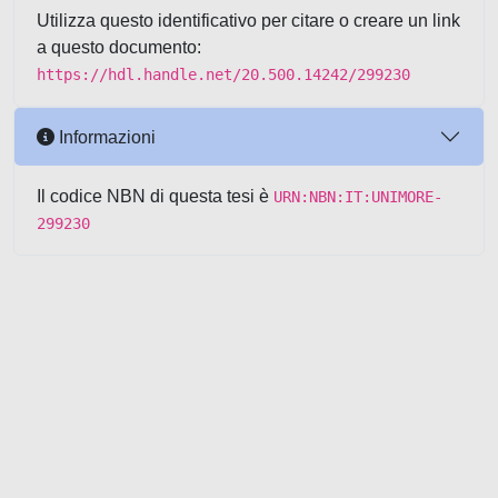
Utilizza questo identificativo per citare o creare un link
a questo documento:
https://hdl.handle.net/20.500.14242/299230
Informazioni
Il codice NBN di questa tesi è
URN:NBN:IT:UNIMORE-
299230
Powered by UNITESI
-
about
UNITESI
-
Utilizzo dei cookie
-
Copyright © 2026
Area riservata