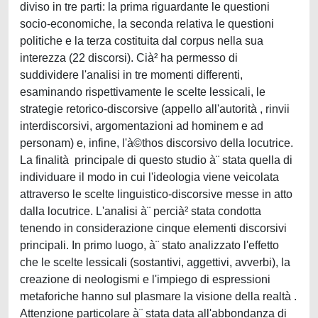
diviso in tre parti: la prima riguardante le questioni
socio-economiche, la seconda relativa le questioni
politiche e la terza costituita dal corpus nella sua
interezza (22 discorsi). Cià² ha permesso di
suddividere l'analisi in tre momenti differenti,
esaminando rispettivamente le scelte lessicali, le
strategie retorico-discorsive (appello all'autorità , rinvii
interdiscorsivi, argomentazioni ad hominem e ad
personam) e, infine, l'à©thos discorsivo della locutrice.
La finalità principale di questo studio à¨ stata quella di
individuare il modo in cui l'ideologia viene veicolata
attraverso le scelte linguistico-discorsive messe in atto
dalla locutrice. L'analisi à¨ percià² stata condotta
tenendo in considerazione cinque elementi discorsivi
principali. In primo luogo, à¨ stato analizzato l'effetto
che le scelte lessicali (sostantivi, aggettivi, avverbi), la
creazione di neologismi e l'impiego di espressioni
metaforiche hanno sul plasmare la visione della realtà .
Attenzione particolare à¨ stata data all'abbondanza di