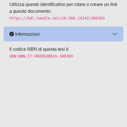
Utilizza questo identificativo per citare o creare un link
a questo documento:
https://hdl.handle.net/20.500.14242/300309
Informazioni
Il codice NBN di questa tesi è
URN:NBN:IT:UNINSUBRIA-300309
Powered by UNITESI
-
about
UNITESI
-
Utilizzo dei cookie
-
Copyright © 2026
Area riservata