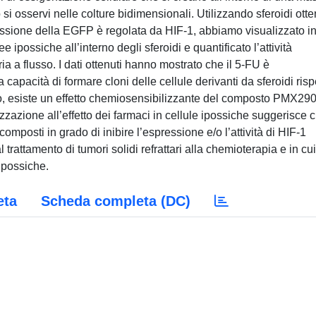
si osservi nelle colture bidimensionali. Utilizzando sferoidi otte
sione della EGFP è regolata da HIF-1, abbiamo visualizzato i
ipossiche all’interno degli sferoidi e quantificato l’attività
ia a flusso. I dati ottenuti hanno mostrato che il 5-FU è
 capacità di formare cloni delle cellule derivanti da sferoidi risp
, esiste un effetto chemiosensibilizzante del composto PMX290.
izzazione all’effetto dei farmaci in cellule ipossiche suggerisce 
mposti in grado di inibire l’espressione e/o l’attività di HIF-1
rattamento di tumori solidi refrattari alla chemioterapia e in cui
ipossiche.
eta
Scheda completa (DC)