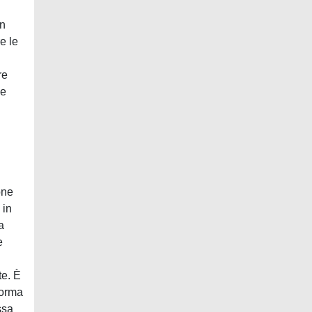
un
e le
re
he
n
one
 in
a
e
te. È
forma
ssa