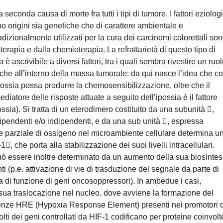
econda causa di morte fra tutti i tipi di tumore. I fattori eziologi
no origini sia genetiche che di carattere ambientale e
adizionalmente utilizzati per la cura dei carcinomi colorettali so
ioterapia e dalla chemioterapia. La refrattarietà di questo tipo di
 ascrivibile a diversi fattori, tra i quali sembra rivestire un ruo
iche all’interno della massa tumorale: da qui nasce l’idea che co
’ipossia possa produrre la chemosensibilizzazione, oltre che il
diatore delle risposte attuate a seguito dell’ipossia è il fattore
ossia). Si tratta di un eterodimero costituito da una subunità ,
pendenti e/o indipendenti, e da una sub unità , espressa
ne parziale di ossigeno nel microambiente cellulare determina u
, che porta alla stabilizzazione dei suoi livelli intracellulari.
può essere inoltre determinato da un aumento della sua biosintes
(p.e. attivazione di vie di trasduzione del segnale da parte di
ita di funzione di geni oncosoppressori). In ambedue i casi,
la sua traslocazione nel nucleo, dove avviene la formazione del
uenze HRE (Hypoxia Response Element) presenti nei promotori 
lti dei geni controllati da HIF-1 codificano per proteine coinvolt