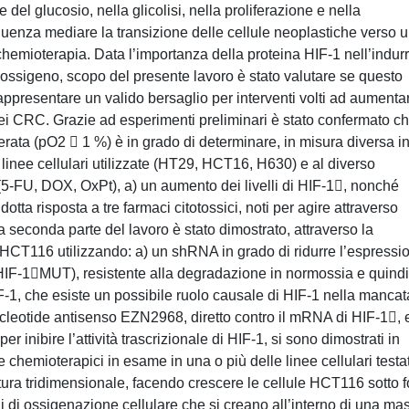
 del glucosio, nella glicolisi, nella proliferazione e nella
uenza mediare la transizione delle cellule neoplastiche verso 
chemioterapia. Data l’importanza della proteina HIF-1 nell’indurr
i ossigeno, scopo del presente lavoro è stato valutare se questo
rappresentare un valido bersaglio per interventi volti ad aumenta
 dei CRC. Grazie ad esperimenti preliminari è stato confermato c
rata (pO2  1 %) è in grado di determinare, in misura diversa i
e linee cellulari utilizzate (HT29, HCT16, H630) e al diverso
5-FU, DOX, OxPt), a) un aumento dei livelli di HIF-1, nonché
ridotta risposta a tre farmaci citotossici, noti per agire attraverso
a seconda parte del lavoro è stato dimostrato, attraverso la
 HCT116 utilizzando: a) un shRNA in grado di ridurre l’espressi
HIF-1MUT), resistente alla degradazione in normossia e quindi
HIF-1, che esiste un possibile ruolo causale di HIF-1 nella mancat
onucleotide antisenso EZN2968, diretto contro il mRNA di HIF-1, 
r inibire l’attività trascrizionale di HIF-1, si sono dimostrati in
e chemioterapici in esame in una o più delle linee cellulari testa
ltura tridimensionale, facendo crescere le cellule HCT116 sotto 
ni di ossigenazione cellulare che si creano all’interno di una ma