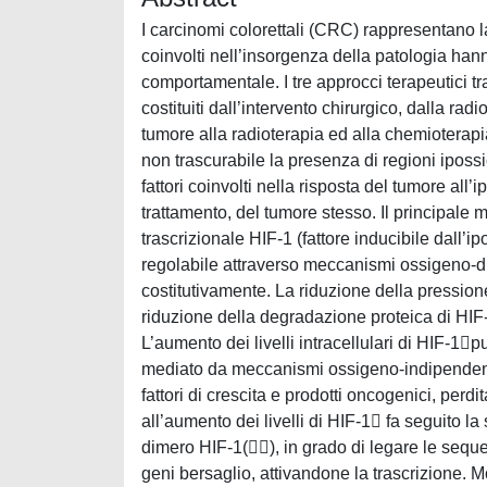
I carcinomi colorettali (CRC) rappresentano la s
coinvolti nell’insorgenza della patologia han
comportamentale. I tre approcci terapeutici tr
costituiti dall’intervento chirurgico, dalla rad
tumore alla radioterapia ed alla chemioterapia è
non trascurabile la presenza di regioni iposs
fattori coinvolti nella risposta del tumore all
trattamento, del tumore stesso. Il principale me
trascrizionale HIF-1 (fattore inducibile dall’ip
regolabile attraverso meccanismi ossigeno-di
costitutivamente. La riduzione della pressio
riduzione della degradazione proteica di HIF-1
L’aumento dei livelli intracellulari di HIF-1
mediato da meccanismi ossigeno-indipendenti 
fattori di crescita e prodotti oncogenici, perd
all’aumento dei livelli di HIF-1 fa seguito 
dimero HIF-1(), in grado di legare le seq
geni bersaglio, attivandone la trascrizione. Mo