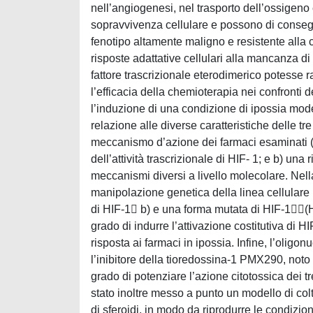
nell’angiogenesi, nel trasporto dell’ossigeno e
sopravvivenza cellulare e possono di conseg
fenotipo altamente maligno e resistente alla 
risposte adattative cellulari alla mancanza d
fattore trascrizionale eterodimerico potesse 
l’efficacia della chemioterapia nei confronti
l’induzione di una condizione di ipossia mode
relazione alle diverse caratteristiche delle tr
meccanismo d’azione dei farmaci esaminati (
dell’attività trascrizionale di HIF- 1; e b) una 
meccanismi diversi a livello molecolare. Nell
manipolazione genetica della linea cellulare
di HIF-1 b) e una forma mutata di HIF-1(
grado di indurre l’attivazione costitutiva di 
risposta ai farmaci in ipossia. Infine, l’olig
l’inibitore della tioredossina-1 PMX290, noto pe
grado di potenziare l’azione citotossica dei tr
stato inoltre messo a punto un modello di co
di sferoidi, in modo da riprodurre le condizio