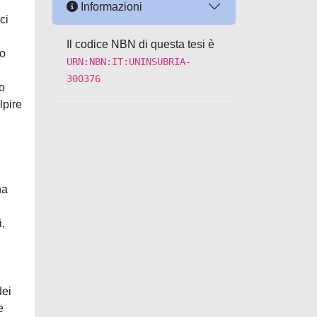
Informazioni
ci
Il codice NBN di questa tesi è
no
URN:NBN:IT:UNINSUBRIA-
300376
lo
lpire
na
i,
dei
e