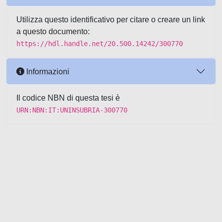
Utilizza questo identificativo per citare o creare un link
a questo documento:
https://hdl.handle.net/20.500.14242/300770
Informazioni
Il codice NBN di questa tesi è
URN:NBN:IT:UNINSUBRIA-300770
Powered by UNITESI
-
about
UNITESI
-
Utilizzo dei cookie
-
Copyright © 2026