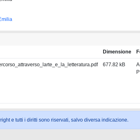
Emilia
Dimensione
F
orso_attraverso_larte_e_la_letteratura.pdf
677.82 kB
A
P
ht e tutti i diritti sono riservati, salvo diversa indicazione.