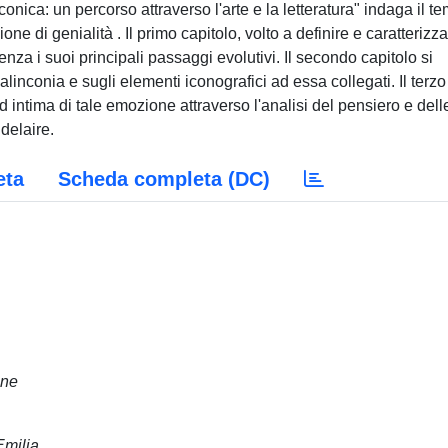
nica: un percorso attraverso l'arte e la letteratura" indaga il t
e di genialità . Il primo capitolo, volto a definire e caratterizz
denza i suoi principali passaggi evolutivi. Il secondo capitolo si
malinconia e sugli elementi iconografici ad essa collegati. Il terzo
 intima di tale emozione attraverso l'analisi del pensiero e dell
delaire.
eta
Scheda completa (DC)
ane
Emilia