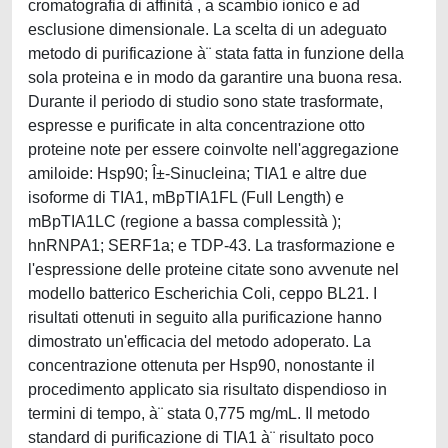
cromatografia di affinità , a scambio ionico e ad
esclusione dimensionale. La scelta di un adeguato
metodo di purificazione à¨ stata fatta in funzione della
sola proteina e in modo da garantire una buona resa.
Durante il periodo di studio sono state trasformate,
espresse e purificate in alta concentrazione otto
proteine note per essere coinvolte nell'aggregazione
amiloide: Hsp90; Î±-Sinucleina; TIA1 e altre due
isoforme di TIA1, mBpTIA1FL (Full Length) e
mBpTIA1LC (regione a bassa complessità );
hnRNPA1; SERF1a; e TDP-43. La trasformazione e
l'espressione delle proteine citate sono avvenute nel
modello batterico Escherichia Coli, ceppo BL21. I
risultati ottenuti in seguito alla purificazione hanno
dimostrato un'efficacia del metodo adoperato. La
concentrazione ottenuta per Hsp90, nonostante il
procedimento applicato sia risultato dispendioso in
termini di tempo, à¨ stata 0,775 mg/mL. Il metodo
standard di purificazione di TIA1 à¨ risultato poco