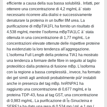
efficiente a causa della sua bassa solubilità . Infatti, per
ottenere una concentrazione di 4,2 mg/mL à¨ stato
necessario ricorrere alla dialisi e successivamente
denaturare la proteina in un buffer 8M urea. La
purificazione di mBpTIA1FL ha fornito un risultato di
4.538 mg/mL mentre l'isoforma mBpTIA1LC à¨ stata
ottenuta in una concentrazione di 1,77 mg/mL. Le
concentrazioni elevate ottenute delle rispettive proteine
ha evidenziato la loro tendenza all'aggregazione.
L'isoforma Full Length della proteina TIA1 ha mostrato
una tendenza a formare delle fibre in seguito al taglio
proteolitico dalla proteina di fusione mBp. L'isoforma
con la regione a bassa complessità , invece, ha formato
dei gel simili agli amiloidi probabilmente pià¹ instabili
anche in presenza del tag mBp. hnRNPA1 ha
raggiunto una concentrazione di 0,677 mg/mL e la
proteina TDP-43, fusa al tag GST, una concentrazione
di 0,983 mg/mL. La purificazione di Î±-Sinucleina e
SERF1a ha dato una resa di 0,524 mg / mL e 1 mg /