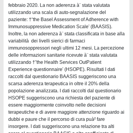
febbraio 2020. La non aderenza à¨ stata valutata
utilizzando una scala di auto-segnalazione del
paziente: †˜the Basel Assessment of Adherence with
Immunosuppressive Medication Scale' (BAASIS).
Inoltre, la non aderenza à¨ stata classificata in base alla
variabilità dei livelli sierici di farmaci
immunosoppressori negli ultimi 12 mesi. La percezione
delle informazioni sanitarie ricevute à¨ stata valutata
utilizzando †˜the Health Services OutPatient
Experience questionnaire' (HSOPE). Risultati I dati
raccolti dal questionario BAASIS suggeriscono una
scarsa aderenza terapeutica in oltre il 20% della
popolazione analizzata. I dati raccolti dal questionario
HSOPE suggeriscono una richiesta del paziente di
essere maggiormente coinvolto nelle decisioni
terapeutiche e di avere maggiore attenzione riguardo ai
dubbi e paure che il percorso di cura puà² fare
insorgere. I dati suggeriscono una relazione tra alti