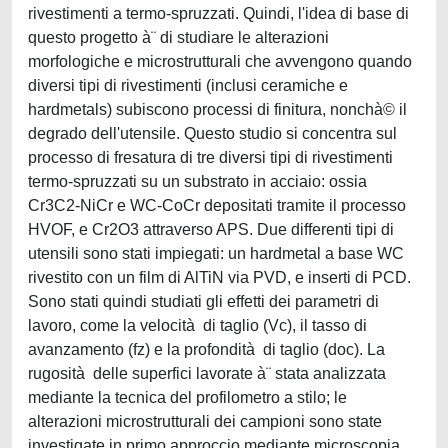
rivestimenti a termo-spruzzati. Quindi, l'idea di base di
questo progetto à¨ di studiare le alterazioni
morfologiche e microstrutturali che avvengono quando
diversi tipi di rivestimenti (inclusi ceramiche e
hardmetals) subiscono processi di finitura, nonchà© il
degrado dell'utensile. Questo studio si concentra sul
processo di fresatura di tre diversi tipi di rivestimenti
termo-spruzzati su un substrato in acciaio: ossia
Cr3C2-NiCr e WC-CoCr depositati tramite il processo
HVOF, e Cr2O3 attraverso APS. Due differenti tipi di
utensili sono stati impiegati: un hardmetal a base WC
rivestito con un film di AlTiN via PVD, e inserti di PCD.
Sono stati quindi studiati gli effetti dei parametri di
lavoro, come la velocità di taglio (Vc), il tasso di
avanzamento (fz) e la profondità di taglio (doc). La
rugosità delle superfici lavorate à¨ stata analizzata
mediante la tecnica del profilometro a stilo; le
alterazioni microstrutturali dei campioni sono state
investigate in primo approccio mediante microscopia