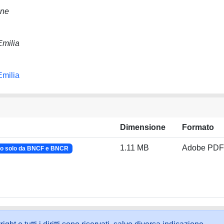
ane
Emilia
Emilia
Dimensione
Formato
1.11 MB
Adobe PDF
o solo da BNCF e BNCR