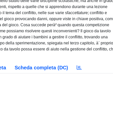
 nello studio delle varie discipline scolastiche, ma anche in grado
renti, rispetto a quelle che si apprendono durante una lezione
il tema del conflitto, nelle sue varie sfaccettature; conflitto e
l gioco provocando danni, oppure viste in chiave positiva, co
ta del gioco. Cosa succede perà² quando questa competizione
Come possiamo risolvere questi inconvenienti? Il gioco da tavolo
grado di aiutare i bambini a gestire il conflitto, trovando una
o della sperimentazione, spiegata nel terzo capitolo, à¨ propri
ioco da tavolo possa essere di aiuto nella gestione del conflitto, c
eta
Scheda completa (DC)