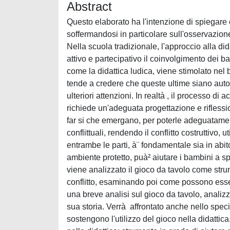
Abstract
Questo elaborato ha l'intenzione di spiegare c
soffermandosi in particolare sull'osservazione
Nella scuola tradizionale, l'approccio alla di
attivo e partecipativo il coinvolgimento dei b
come la didattica ludica, viene stimolato nel
tende a credere che queste ultime siano au
ulteriori attenzioni. In realtà , il processo d
richiede un'adeguata progettazione e rifless
far si che emergano, per poterle adeguatamente 
conflittuali, rendendo il conflitto costruttivo,
entrambe le parti, à¨ fondamentale sia in abit
ambiente protetto, puà² aiutare i bambini a spe
viene analizzato il gioco da tavolo come str
conflitto, esaminando poi come possono essere
una breve analisi sul gioco da tavolo, analizz
sua storia. Verrà affrontato anche nello speci
sostengono l'utilizzo del gioco nella didattica.