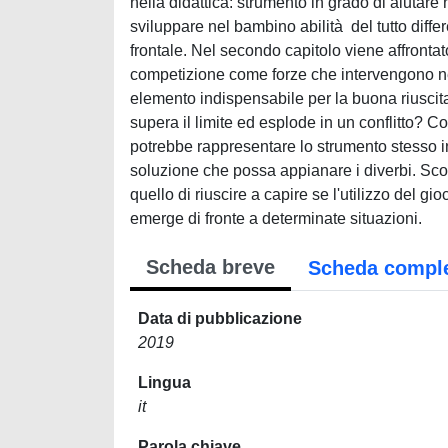
nella didattica: strumento in grado di aiutare
sviluppare nel bambino abilità del tutto diffe
frontale. Nel secondo capitolo viene affrontato 
competizione come forze che intervengono ne
elemento indispensabile per la buona riusci
supera il limite ed esplode in un conflitto? 
potrebbe rappresentare lo strumento stesso in 
soluzione che possa appianare i diverbi. Scop
quello di riuscire a capire se l'utilizzo del g
emerge di fronte a determinate situazioni.
Scheda breve
Scheda compl
Data di pubblicazione
2019
Lingua
it
Parola chiave