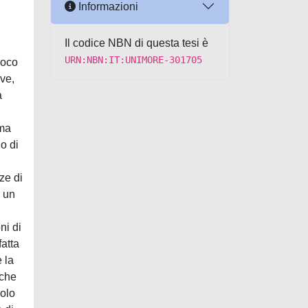
Informazioni
Il codice NBN di questa tesi è
URN:NBN:IT:UNIMORE-301705
poco
ive,
a
i
 ma
o di
nze di
o un
ni di
fatta
 la
 che
volo