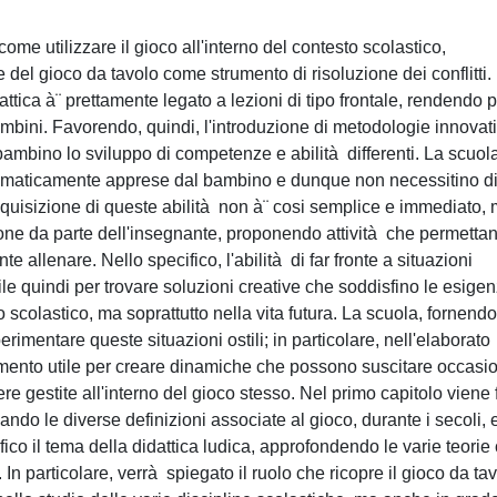
ome utilizzare il gioco all'interno del contesto scolastico,
 del gioco da tavolo come strumento di risoluzione dei conflitti.
dattica à¨ prettamente legato a lezioni di tipo frontale, rendendo 
ambini. Favorendo, quindi, l'introduzione di metodologie innovat
 bambino lo sviluppo di competenze e abilità differenti. La scuol
tomaticamente apprese dal bambino e dunque non necessitino d
i acquisizione di queste abilità non à¨ cosi semplice e immediato,
ione da parte dell'insegnante, proponendo attività che permettan
allenare. Nello specifico, l'abilità di far fronte a situazioni
 utile quindi per trovare soluzioni creative che soddisfino le esige
o scolastico, ma soprattutto nella vita futura. La scuola, fornend
rimentare queste situazioni ostili; in particolare, nell'elaborato
umento utile per creare dinamiche che possono suscitare occasio
 gestite all'interno del gioco stesso. Nel primo capitolo viene 
ando le diverse definizioni associate al gioco, durante i secoli, e
fico il tema della didattica ludica, approfondendo le varie teorie
 In particolare, verrà spiegato il ruolo che ricopre il gioco da ta