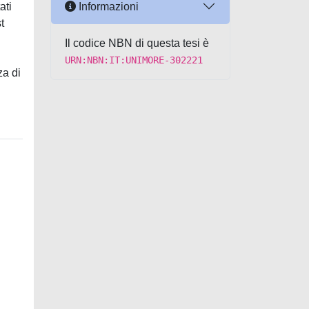
Informazioni
ati
t
Il codice NBN di questa tesi è
URN:NBN:IT:UNIMORE-302221
za di