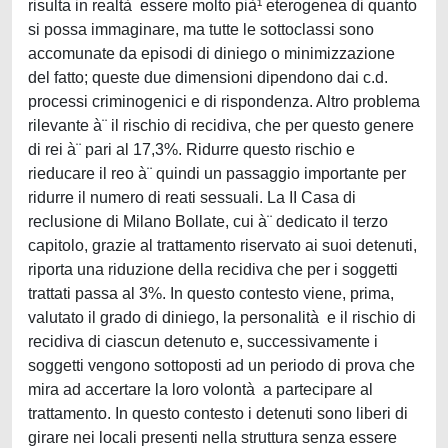
risulta in realtà essere molto pià¹ eterogenea di quanto
si possa immaginare, ma tutte le sottoclassi sono
accomunate da episodi di diniego o minimizzazione
del fatto; queste due dimensioni dipendono dai c.d.
processi criminogenici e di rispondenza. Altro problema
rilevante à¨ il rischio di recidiva, che per questo genere
di rei à¨ pari al 17,3%. Ridurre questo rischio e
rieducare il reo à¨ quindi un passaggio importante per
ridurre il numero di reati sessuali. La II Casa di
reclusione di Milano Bollate, cui à¨ dedicato il terzo
capitolo, grazie al trattamento riservato ai suoi detenuti,
riporta una riduzione della recidiva che per i soggetti
trattati passa al 3%. In questo contesto viene, prima,
valutato il grado di diniego, la personalità e il rischio di
recidiva di ciascun detenuto e, successivamente i
soggetti vengono sottoposti ad un periodo di prova che
mira ad accertare la loro volontà a partecipare al
trattamento. In questo contesto i detenuti sono liberi di
girare nei locali presenti nella struttura senza essere