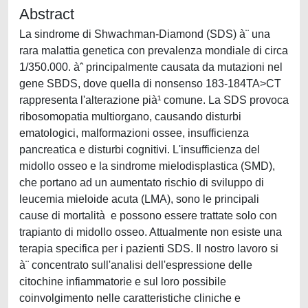
Abstract
La sindrome di Shwachman-Diamond (SDS) à¨ una
rara malattia genetica con prevalenza mondiale di circa
1/350.000. àˆ principalmente causata da mutazioni nel
gene SBDS, dove quella di nonsenso 183-184TA>CT
rappresenta l'alterazione pià¹ comune. La SDS provoca
ribosomopatia multiorgano, causando disturbi
ematologici, malformazioni ossee, insufficienza
pancreatica e disturbi cognitivi. L'insufficienza del
midollo osseo e la sindrome mielodisplastica (SMD),
che portano ad un aumentato rischio di sviluppo di
leucemia mieloide acuta (LMA), sono le principali
cause di mortalità e possono essere trattate solo con
trapianto di midollo osseo. Attualmente non esiste una
terapia specifica per i pazienti SDS. Il nostro lavoro si
à¨ concentrato sull'analisi dell'espressione delle
citochine infiammatorie e sul loro possibile
coinvolgimento nelle caratteristiche cliniche e