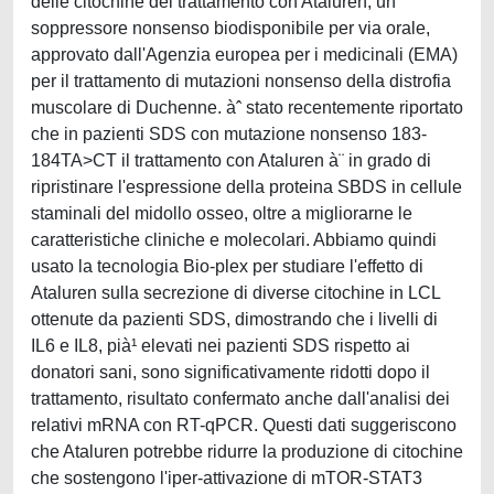
delle citochine del trattamento con Ataluren, un
soppressore nonsenso biodisponibile per via orale,
approvato dall'Agenzia europea per i medicinali (EMA)
per il trattamento di mutazioni nonsenso della distrofia
muscolare di Duchenne. àˆ stato recentemente riportato
che in pazienti SDS con mutazione nonsenso 183-
184TA>CT il trattamento con Ataluren à¨ in grado di
ripristinare l'espressione della proteina SBDS in cellule
staminali del midollo osseo, oltre a migliorarne le
caratteristiche cliniche e molecolari. Abbiamo quindi
usato la tecnologia Bio-plex per studiare l'effetto di
Ataluren sulla secrezione di diverse citochine in LCL
ottenute da pazienti SDS, dimostrando che i livelli di
IL6 e IL8, pià¹ elevati nei pazienti SDS rispetto ai
donatori sani, sono significativamente ridotti dopo il
trattamento, risultato confermato anche dall'analisi dei
relativi mRNA con RT-qPCR. Questi dati suggeriscono
che Ataluren potrebbe ridurre la produzione di citochine
che sostengono l'iper-attivazione di mTOR-STAT3