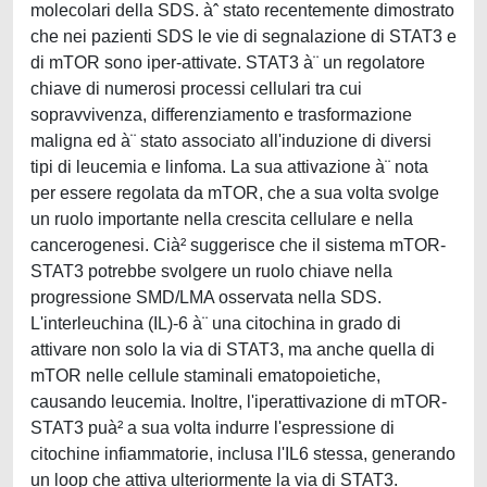
molecolari della SDS. àˆ stato recentemente dimostrato
che nei pazienti SDS le vie di segnalazione di STAT3 e
di mTOR sono iper-attivate. STAT3 à¨ un regolatore
chiave di numerosi processi cellulari tra cui
sopravvivenza, differenziamento e trasformazione
maligna ed à¨ stato associato all'induzione di diversi
tipi di leucemia e linfoma. La sua attivazione à¨ nota
per essere regolata da mTOR, che a sua volta svolge
un ruolo importante nella crescita cellulare e nella
cancerogenesi. Cià² suggerisce che il sistema mTOR-
STAT3 potrebbe svolgere un ruolo chiave nella
progressione SMD/LMA osservata nella SDS.
L'interleuchina (IL)-6 à¨ una citochina in grado di
attivare non solo la via di STAT3, ma anche quella di
mTOR nelle cellule staminali ematopoietiche,
causando leucemia. Inoltre, l'iperattivazione di mTOR-
STAT3 puà² a sua volta indurre l'espressione di
citochine infiammatorie, inclusa l'IL6 stessa, generando
un loop che attiva ulteriormente la via di STAT3.