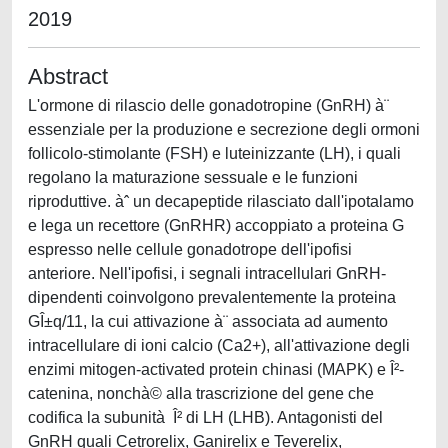
2019
Abstract
L'ormone di rilascio delle gonadotropine (GnRH) à¨
essenziale per la produzione e secrezione degli ormoni
follicolo-stimolante (FSH) e luteinizzante (LH), i quali
regolano la maturazione sessuale e le funzioni
riproduttive. àˆ un decapeptide rilasciato dall'ipotalamo
e lega un recettore (GnRHR) accoppiato a proteina G
espresso nelle cellule gonadotrope dell'ipofisi
anteriore. Nell'ipofisi, i segnali intracellulari GnRH-
dipendenti coinvolgono prevalentemente la proteina
GÎ±q/11, la cui attivazione à¨ associata ad aumento
intracellulare di ioni calcio (Ca2+), all'attivazione degli
enzimi mitogen-activated protein chinasi (MAPK) e Î²-
catenina, nonchà© alla trascrizione del gene che
codifica la subunità Î² di LH (LHB). Antagonisti del
GnRH quali Cetrorelix, Ganirelix e Teverelix,