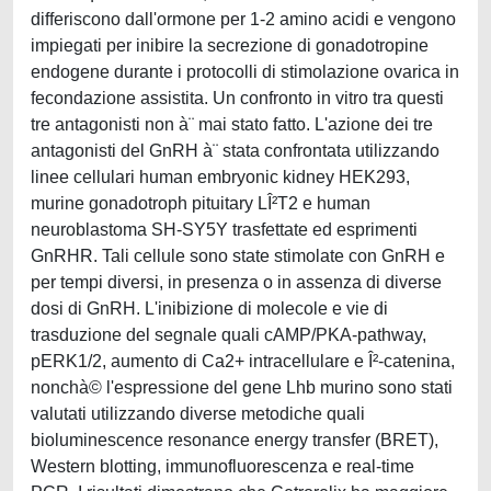
differiscono dall'ormone per 1-2 amino acidi e vengono
impiegati per inibire la secrezione di gonadotropine
endogene durante i protocolli di stimolazione ovarica in
fecondazione assistita. Un confronto in vitro tra questi
tre antagonisti non à¨ mai stato fatto. L'azione dei tre
antagonisti del GnRH à¨ stata confrontata utilizzando
linee cellulari human embryonic kidney HEK293,
murine gonadotroph pituitary LÎ²T2 e human
neuroblastoma SH-SY5Y trasfettate ed esprimenti
GnRHR. Tali cellule sono state stimolate con GnRH e
per tempi diversi, in presenza o in assenza di diverse
dosi di GnRH. L'inibizione di molecole e vie di
trasduzione del segnale quali cAMP/PKA-pathway,
pERK1/2, aumento di Ca2+ intracellulare e Î²-catenina,
nonchà© l'espressione del gene Lhb murino sono stati
valutati utilizzando diverse metodiche quali
bioluminescence resonance energy transfer (BRET),
Western blotting, immunofluorescenza e real-time