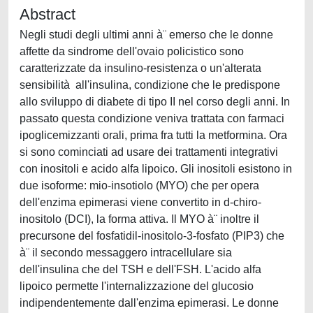
Abstract
Negli studi degli ultimi anni à¨ emerso che le donne
affette da sindrome dell'ovaio policistico sono
caratterizzate da insulino-resistenza o un'alterata
sensibilità all'insulina, condizione che le predispone
allo sviluppo di diabete di tipo II nel corso degli anni. In
passato questa condizione veniva trattata con farmaci
ipoglicemizzanti orali, prima fra tutti la metformina. Ora
si sono cominciati ad usare dei trattamenti integrativi
con inositoli e acido alfa lipoico. Gli inositoli esistono in
due isoforme: mio-insotiolo (MYO) che per opera
dell'enzima epimerasi viene convertito in d-chiro-
inositolo (DCI), la forma attiva. Il MYO à¨ inoltre il
precursone del fosfatidil-inositolo-3-fosfato (PIP3) che
à¨ il secondo messaggero intracellulare sia
dell'insulina che del TSH e dell'FSH. L'acido alfa
lipoico permette l'internalizzazione del glucosio
indipendentemente dall'enzima epimerasi. Le donne