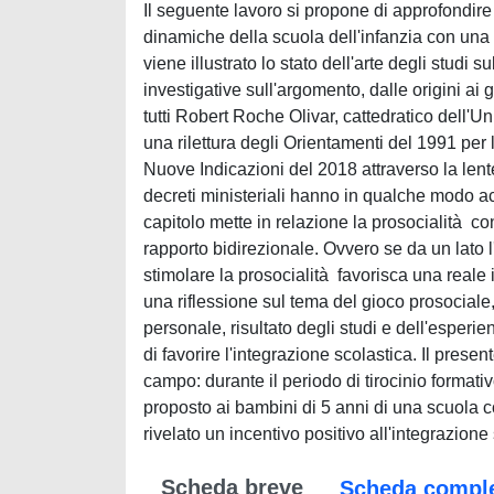
Il seguente lavoro si propone di approfondire 
dinamiche della scuola dell'infanzia con una p
viene illustrato lo stato dell'arte degli studi s
investigative sull'argomento, dalle origini ai gi
tutti Robert Roche Olivar, cattedratico dell'
una rilettura degli Orientamenti del 1991 per l
Nuove Indicazioni del 2018 attraverso la lente
decreti ministeriali hanno in qualche modo acc
capitolo mette in relazione la prosocialità co
rapporto bidirezionale. Ovvero se da un lato 
stimolare la prosocialità favorisca una reale 
una riflessione sul tema del gioco prosociale, 
personale, risultato degli studi e dell'esper
di favorire l'integrazione scolastica. Il prese
campo: durante il periodo di tirocinio format
proposto ai bambini di 5 anni di una scuola 
rivelato un incentivo positivo all'integrazione
Scheda breve
Scheda compl