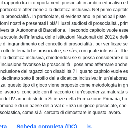
il rapporto tra i comportamenti prosociali in ambito educativo e 
articolare attenzione alla didattica inclusiva. Nel primo capitol
ulla prosocialità . In particolare, si evidenziano le principali piste
orni nostri e presentati i pià¹ illustri studiosi di prosocialità , pr
Università Autonoma di Barcellona. Il secondo capitolo vuole ess
a scuola dell'infanzia, delle Istituzioni Nazionali del 2012 e dell
 di ingrandimento del concetto di prosocialità , per verificare se
olto le tematiche prosociali e, se sà¬, con quale intensità . Il t
n la didattica inclusiva, chiedendosi se si possa considerare il l
l'inclusione favorisce la prosocialità , possiamo affermare anch
inclusione dei ragazzi con disabilità ? Il quarto capitolo vuole e
declinato sotto il profilo della didattica inclusiva: in un'elabora
ienza, questo tipo di gioco viene proposto come metodologia in g
nte lavoro si conclude con il racconto di un'esperienza maturata s
ivo del IV anno di studi in Scienze della Formazione Primaria, ho
comunale di un paese della Val d'Enza un gioco prosociale, che 
 scolastica, come si à¨ cercato di dimostrare in questo lavoro.
eta
Scheda completa (DC)