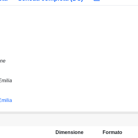
ane
Emilia
Emilia
Dimensione
Formato