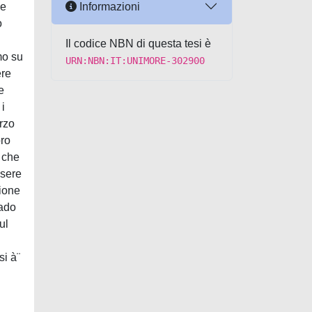
Informazioni
le
o
Il codice NBN di questa tesi è
imo su
URN:NBN:IT:UNIMORE-302900
ere
e
 i
erzo
oro
e che
ssere
zione
rado
ul
si à¨