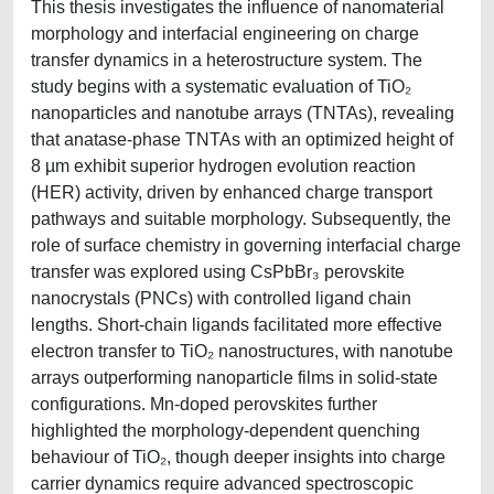
This thesis investigates the influence of nanomaterial
morphology and interfacial engineering on charge
transfer dynamics in a heterostructure system. The
study begins with a systematic evaluation of TiO₂
nanoparticles and nanotube arrays (TNTAs), revealing
that anatase-phase TNTAs with an optimized height of
8 µm exhibit superior hydrogen evolution reaction
(HER) activity, driven by enhanced charge transport
pathways and suitable morphology. Subsequently, the
role of surface chemistry in governing interfacial charge
transfer was explored using CsPbBr₃ perovskite
nanocrystals (PNCs) with controlled ligand chain
lengths. Short-chain ligands facilitated more effective
electron transfer to TiO₂ nanostructures, with nanotube
arrays outperforming nanoparticle films in solid-state
configurations. Mn-doped perovskites further
highlighted the morphology-dependent quenching
behaviour of TiO₂, though deeper insights into charge
carrier dynamics require advanced spectroscopic