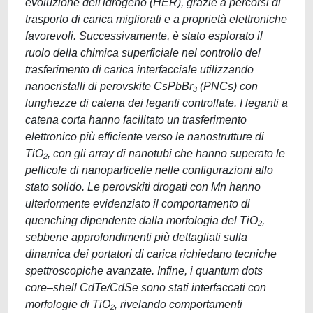
evoluzione dell'idrogeno (HER), grazie a percorsi di
trasporto di carica migliorati e a proprietà elettroniche
favorevoli. Successivamente, è stato esplorato il
ruolo della chimica superficiale nel controllo del
trasferimento di carica interfacciale utilizzando
nanocristalli di perovskite CsPbBr₃ (PNCs) con
lunghezze di catena dei leganti controllate. I leganti a
catena corta hanno facilitato un trasferimento
elettronico più efficiente verso le nanostrutture di
TiO₂, con gli array di nanotubi che hanno superato le
pellicole di nanoparticelle nelle configurazioni allo
stato solido. Le perovskiti drogati con Mn hanno
ulteriormente evidenziato il comportamento di
quenching dipendente dalla morfologia del TiO₂,
sebbene approfondimenti più dettagliati sulla
dinamica dei portatori di carica richiedano tecniche
spettroscopiche avanzate. Infine, i quantum dots
core–shell CdTe/CdSe sono stati interfaccati con
morfologie di TiO₂, rivelando comportamenti