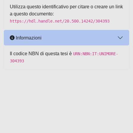
Utilizza questo identificativo per citare o creare un link
a questo documento:
https://hdl.handle.net/20.500.14242/304393
Informazioni
Il codice NBN di questa tesi è
URN:NBN:IT:UNIMORE-
304393
Powered by UNITESI
-
about
UNITESI
-
Utilizzo dei cookie
-
Copyright © 2026
Area riservata