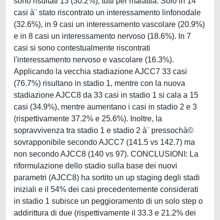
sono risultati 13 (30.2%), tutti per malattia. Solo in 14
casi à¨ stato riscontrato un interessamento linfonodale
(32.6%), in 9 casi un interessamento vascolare (20.9%)
e in 8 casi un interessamento nervoso (18.6%). In 7
casi si sono contestualmente riscontrati
l'interessamento nervoso e vascolare (16.3%).
Applicando la vecchia stadiazione AJCC7 33 casi
(76.7%) risultano in stadio 1, mentre con la nuova
stadiazione AJCC8 da 33 casi in stadio 1 si cala a 15
casi (34.9%), mentre aumentano i casi in stadio 2 e 3
(rispettivamente 37.2% e 25.6%). Inoltre, la
sopravvivenza tra stadio 1 e stadio 2 à¨ pressochà©
sovrapponibile secondo AJCC7 (141.5 vs 142.7) ma
non secondo AJCC8 (140 vs 97). CONCLUSIONI: La
riformulazione dello stadio sulla base dei nuovi
parametri (AJCC8) ha sortito un up staging degli stadi
iniziali e il 54% dei casi precedentemente considerati
in stadio 1 subisce un peggioramento di un solo step o
addirittura di due (rispettivamente il 33.3 e 21.2% dei