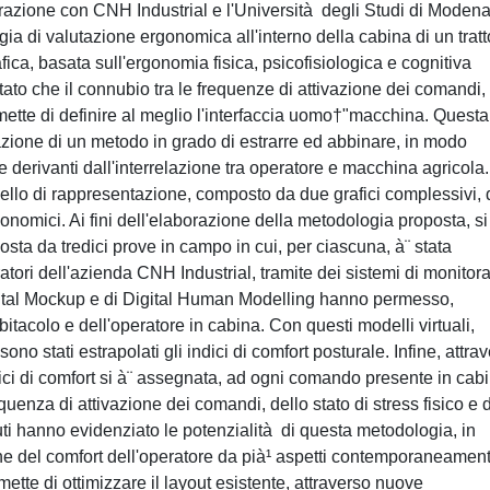
borazione con CNH Industrial e l'Università degli Studi di Moden
 di valutazione ergonomica all'interno della cabina di un tratt
fica, basata sull'ergonomia fisica, psicofisiologica e cognitiva
ultato che il connubio tra le frequenze di attivazione dei comandi, 
rmette di definire al meglio l'interfaccia uomo†"macchina. Questa
borazione di un metodo in grado di estrarre ed abbinare, in modo
 e derivanti dall'interrelazione tra operatore e macchina agricola
odello di rappresentazione, composto da due grafici complessivi, 
ergonomici. Ai fini dell'elaborazione della metodologia proposta, si
a da tredici prove in campo in cui, per ciascuna, à¨ stata
peratori dell'azienda CNH Industrial, tramite dei sistemi di monitor
Digital Mockup e di Digital Human Modelling hanno permesso,
bitacolo e dell'operatore in cabina. Con questi modelli virtuali,
ono stati estrapolati gli indici di comfort posturale. Infine, attra
ndici di comfort si à¨ assegnata, ad ogni comando presente in cab
quenza di attivazione dei comandi, dello stato di stress fisico e d
enuti hanno evidenziato le potenzialità di questa metodologia, in
ne del comfort dell'operatore da pià¹ aspetti contemporaneament
mette di ottimizzare il layout esistente, attraverso nuove