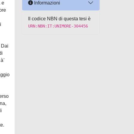
Informazioni
a e
ore
Il codice NBN di questa tesi è
i
URN:NBN:IT:UNIMORE-304456
. Dai
di
 à¨
aggio
verso
ina,
i
e.