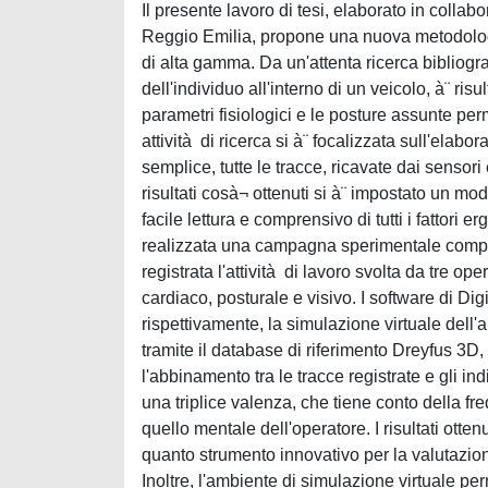
Il presente lavoro di tesi, elaborato in colla
Reggio Emilia, propone una nuova metodologia
di alta gamma. Da un'attenta ricerca bibliogra
dell'individuo all'interno di un veicolo, à¨ ris
parametri fisiologici e le posture assunte pe
attività di ricerca si à¨ focalizzata sull'ela
semplice, tutte le tracce, ricavate dai sensori
risultati cosà¬ ottenuti si à¨ impostato un m
facile lettura e comprensivo di tutti i fattori 
realizzata una campagna sperimentale compost
registrata l'attività di lavoro svolta da tre o
cardiaco, posturale e visivo. I software di 
rispettivamente, la simulazione virtuale dell'a
tramite il database di riferimento Dreyfus 3D, s
l'abbinamento tra le tracce registrate e gli i
una triplice valenza, che tiene conto della fre
quello mentale dell'operatore. I risultati ott
quanto strumento innovativo per la valutazio
Inoltre, l'ambiente di simulazione virtuale per