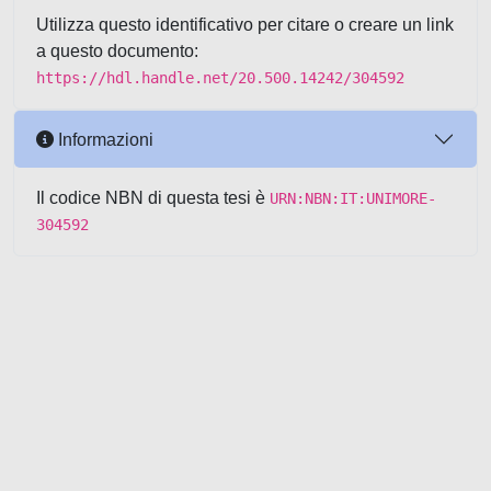
Utilizza questo identificativo per citare o creare un link
a questo documento:
https://hdl.handle.net/20.500.14242/304592
Informazioni
Il codice NBN di questa tesi è
URN:NBN:IT:UNIMORE-
304592
Powered by UNITESI
-
about
UNITESI
-
Utilizzo dei cookie
-
Copyright © 2026
Area riservata