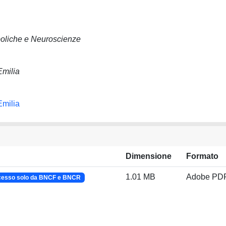
boliche e Neuroscienze
Emilia
Emilia
Dimensione
Formato
1.01 MB
Adobe PD
cesso solo da BNCF e BNCR