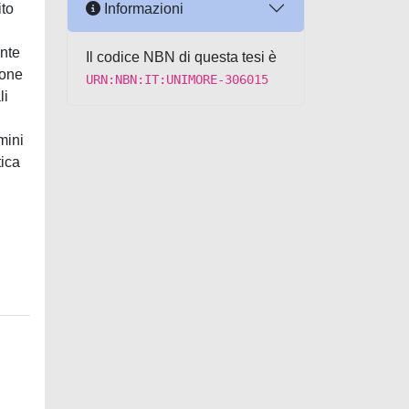
Informazioni
ito
ante
Il codice NBN di questa tesi è
ione
URN:NBN:IT:UNIMORE-306015
li
mini
tica