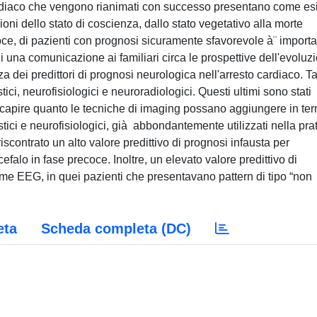
ardiaco che vengono rianimati con successo presentano come es
i dello stato di coscienza, dallo stato vegetativo alla morte
oce, di pazienti con prognosi sicuramente sfavorevole à¨ import
 di una comunicazione ai familiari circa le prospettive dell'evoluz
za dei predittori di prognosi neurologica nell'arresto cardiaco. Ta
tici, neurofisiologici e neuroradiologici. Questi ultimi sono stati
 di capire quanto le tecniche di imaging possano aggiungere in ter
istici e neurofisiologici, già abbondantemente utilizzati nella pra
riscontrato un alto valore predittivo di prognosi infausta per
falo in fase precoce. Inoltre, un elevato valore predittivo di
same EEG, in quei pazienti che presentavano pattern di tipo “non
eta
Scheda completa (DC)