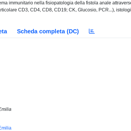
tema immunitario nella fisiopatologia della fistola anale attravers
 particolare CD3, CD4, CD8, CD19; CK, Glucosio, PCR...), istologi
eta
Scheda completa (DC)
Emilia
Emilia