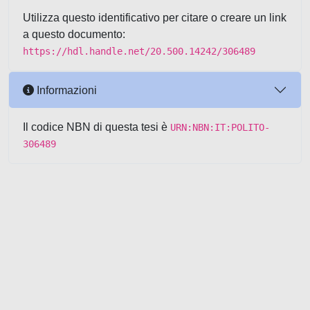
Utilizza questo identificativo per citare o creare un link
a questo documento:
https://hdl.handle.net/20.500.14242/306489
Informazioni
Il codice NBN di questa tesi è
URN:NBN:IT:POLITO-
306489
Powered by UNITESI
-
about
UNITESI
-
Utilizzo dei cookie
-
Copyright © 2026
Area riservata